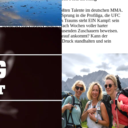
Iwan Tagner gilt als eines der größten Talente im deutschen MMA.
Viele trauen ihm schon bald den Sprung in die Profiliga, die UFC
zu. Doch vor der Erfüllung seines Traums steht EIN Kampf: sein
Debüt bei OKTAGON MMA. Nach Wochen voller harter
Vorbereitung muss er sich vor Tausenden Zuschauern beweisen.
Behält er die Nerven, wenn es darauf ankommt? Kann der
Ausnahmesportler dem enormen Druck standhalten und sein
Potenzial im Käfig abrufen?