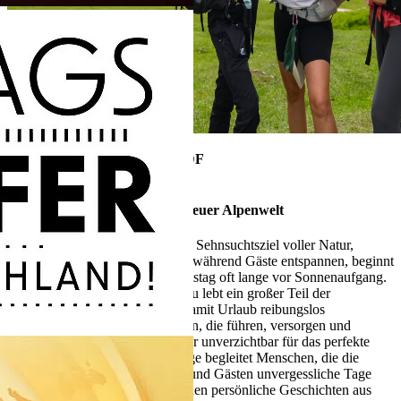
18. Juli 2026, 17:35 Uhr im ZDF
ZDF.reportage
Urlaub im Karwendel – Abenteuer Alpenwelt
Die Alpenwelt Karwendel ist ein Sehnsuchtsziel voller Natur,
Bewegung und Erholung. Doch während Gäste entspannen, beginnt
für viele Einheimische der Arbeitstag oft lange vor Sonnenaufgang.
In Mittenwald, Krün und Wallgau lebt ein großer Teil der
Bevölkerung vom Tourismus. Damit Urlaub reibungslos
funktioniert, braucht es Menschen, die führen, versorgen und
organisieren – oft unsichtbar, aber unverzichtbar für das perfekte
Ferienerlebnis. Die ZDF.reportage begleitet Menschen, die die
Alpenwelt Karwendel prägen – und Gästen unvergessliche Tage
ermöglichen. Im Mittelpunkt stehen persönliche Geschichten aus