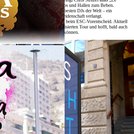
Shuuk“ mit seinen Beats die Clubs und Hallen zum Beben.
Mehrfach gehörte er zu den 150 besten DJs der Welt – ein
Meilenstein, der Disziplin und Leidenschaft verlangt.
Laura Nahr war als Newcomerin beim ESC-Vorentscheid. Aktuell
ist sie auf ihrer ersten selbstorganisierten Tour und hofft, bald auch
auf größeren Bühnen spielen zu können.