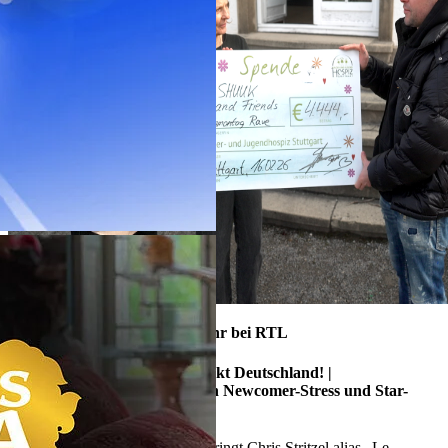
27./28. April 2026, ca. 00:35 Uhr bei RTL
ALLTAGSKÄMPFER - So tickt Deutschland! |
Musik ist ihr Leben - Zwischen Newcomer-Stress und Star-
Routine
Seit mehr als zwei Jahrzehnten bringt Chris Stritzel alias „Le