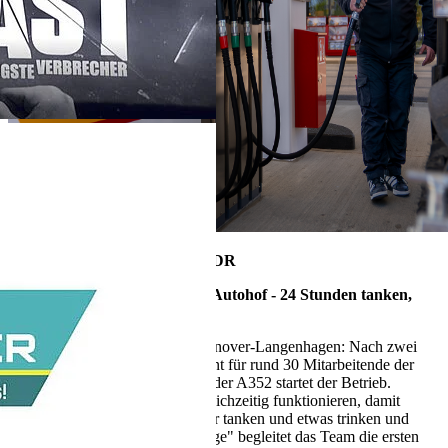
10. Juni 2026, 18:15 Uhr im NDR
Die Nordreportage: Der neue Autohof - 24 Stunden tanken,
duschen, essen
In der Nähe vom Flughafen Hannover-Langenhagen: Nach zwei
Wochen Einarbeitungszeit beginnt für rund 30 Mitarbeitende der
Ernstfall. Am neuen Autohof an der A352 startet der Betrieb.
Erstmals müssen alle Abläufe gleichzeitig funktionieren, damit
Fernfahrer, Reisende und Pendler tanken und etwas trinken und
essen können. "Die Nordreportage" begleitet das Team die ersten