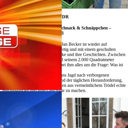
28. April 2026, 18:15 Uhr im NDR
Die Nordreportage: Schätze, Schnack & Schnäppchen –
Unterwegs mit dem Trödelprofi
Antiquitäten- und Trödelhändler Jan Becker ist wieder auf
Schatzsuche: humorvoll, schlagfertig und mit einem geschulten
Blick für außergewöhnliche Stücke und ihre Geschichten. Zwischen
alten Kneipen, Auktionssälen und seinem 2.000 Quadratmeter
großen Hofflohmarkt dreht sich bei ihm alles um die Frage: Was ist
wertvoll und für wen?
Die Nordreportage erzählt von Jans Jagd nach verborgenen
Schätzen, seinen großen Deals und der täglichen Herausforderung,
zusammen mit seiner Tochter Inken aus vermeintlichem Trödel echte
Herzensstücke und gute Geschäfte zu machen.