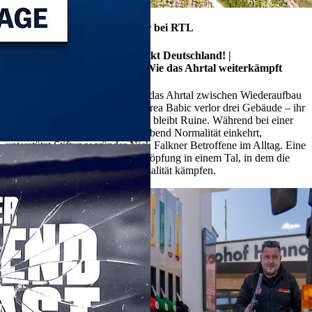
13./14. Juli 2026, ca. 00:40 Uhr bei RTL
ALLTAGSKÄMPFER - So tickt Deutschland! |
Hoffnung statt Hochwasser – Wie das Ahrtal weiterkämpft
Fünf Jahre nach der Flut kämpft das Ahrtal zwischen Wiederaufbau
und Stillstand. Gastronomin Andrea Babic verlor drei Gebäude – ihr
Hotel lebt wieder, das Elternhaus bleibt Ruine. Während bei einer
seltenen Party im Tal für einen Abend Normalität einkehrt,
unterstützt Stiftungsgründer Nick Falkner Betroffene im Alltag. Eine
Reportage über Hoffnung, Erschöpfung in einem Tal, in dem die
Menschen noch immer um Normalität kämpfen.